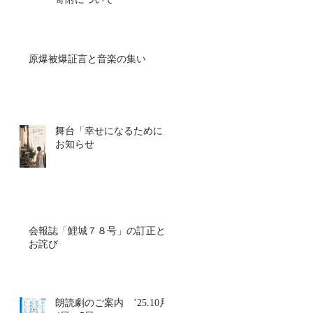
原爆被爆証言と音楽の集い
舞台「幸せになるために」
お知らせ
会報誌「鯉城７８号」の訂正と
お詫び
朗読劇のご案内 ’25.10月