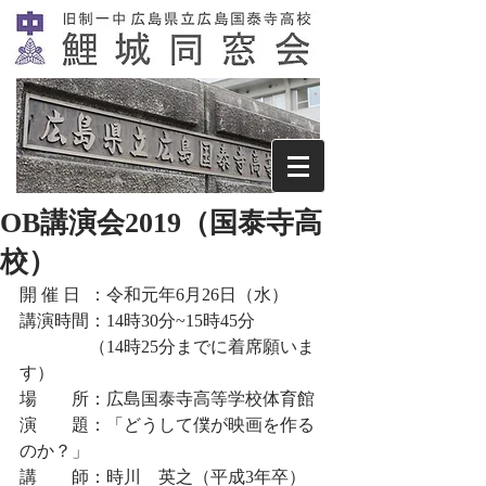
OB講演会2019（国泰寺高
校）
開 催 日  ：令和元年6月26日（水）
講演時間：14時30分~15時45分
　　　　（14時25分までに着席願いま
す）
場　　所：広島国泰寺高等学校体育館
演　　題：「どうして僕が映画を作る
のか？」
講　　師：時川　英之（平成3年卒）