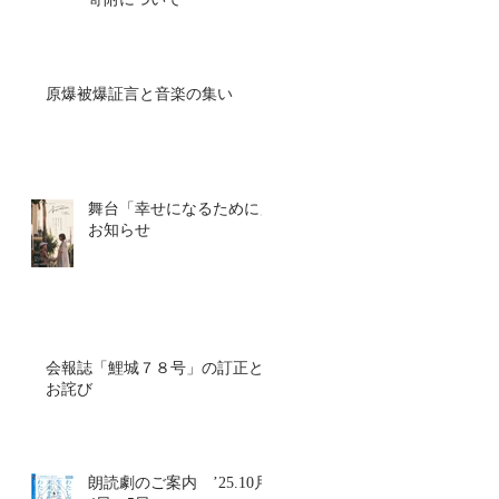
原爆被爆証言と音楽の集い
舞台「幸せになるために」
お知らせ
会報誌「鯉城７８号」の訂正と
お詫び
朗読劇のご案内 ’25.10月