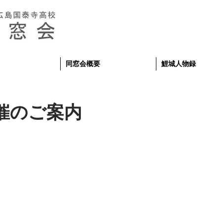
同窓会概要
鯉城人物録
催のご案内
）