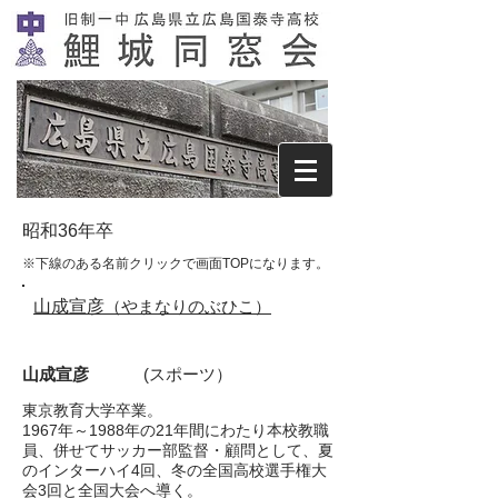
昭和36年卒
※下線のある名前クリックで画面TOPになります。
山成宣彦
（やまなりのぶひこ）
山成宣彦
(スポーツ）
東京教育大学卒業。
1967年～1988年の21年間にわたり本校教職
員、併せてサッカー部監督・顧問として、夏
のインターハイ4回、冬の全国高校選手権大
会3回と全国大会へ導く。