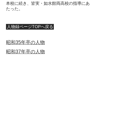
本校に続き、皆実・如水館両高校の指導にあ
たった。
人物録ページTOPへ戻る
​昭和35年卒の人物
​昭和37年卒の人物
〒730-0042
広島市中区国泰寺町一丁目２番４９号
広島県立広島国泰寺高等学校内
鯉城同窓会事務局
TEL (082)241-9777・FAX (082)248-7341
© 旧制広島一中 広島県立広島国泰寺高校
鯉城同窓会 All Rights Reserved.