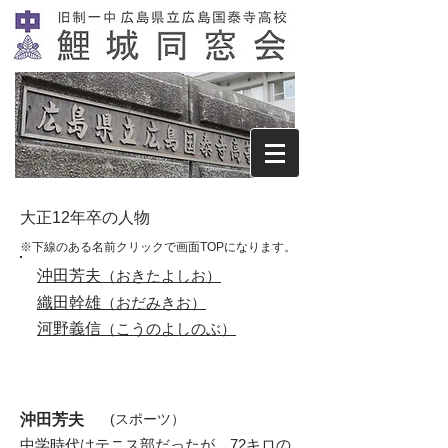
​大正12年卒の人物
※下線のある名前クリックで画面TOPになります。
沖田芳夫
​（おきたよしお）
織田幹雄
​（おだみきお）
河野義信
（こうのよしのぶ）
沖田芳夫
​(スポーツ）
中学時代はテニス部だったが、72キロの