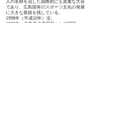
人の名称を冠した国際的にも貴重な大会
であり、広島固有のスポーツ文化の発展
に大きな業績を残している。
1998年（平成10年）没。
1989年 広島県名誉県民として顕彰。
河野義信
​(政治）
​内務省出身。広島県副知事（昭和26年か
ら昭和37年まで歴任し大原県政を支え
た）
人物録ページTOPへ戻る
​大正11年卒の人物
大正13年卒の人物