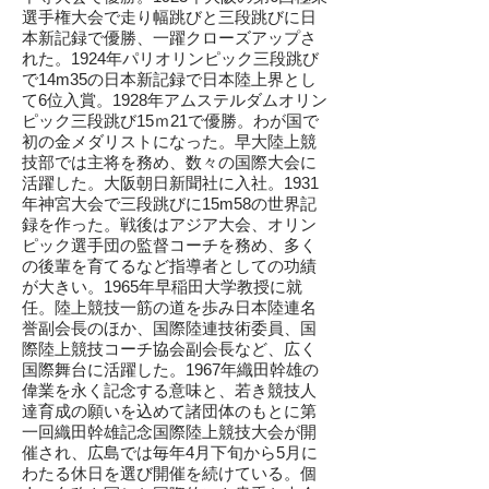
選手権大会で走り幅跳びと三段跳びに日
本新記録で優勝、一躍クローズアップさ
れた。1924年パリオリンピック三段跳び
で14m35の日本新記録で日本陸上界とし
て6位入賞。1928年アムステルダムオリン
ピック三段跳び15ｍ21で優勝。わが国で
初の金メダリストになった。早大陸上競
技部では主将を務め、数々の国際大会に
活躍した。大阪朝日新聞社に入社。1931
年神宮大会で三段跳びに15m58の世界記
録を作った。戦後はアジア大会、オリン
ピック選手団の監督コーチを務め、多く
の後輩を育てるなど指導者としての功績
が大きい。1965年早稲田大学教授に就
任。陸上競技一筋の道を歩み日本陸連名
誉副会長のほか、国際陸連技術委員、国
際陸上競技コーチ協会副会長など、広く
国際舞台に活躍した。1967年織田幹雄の
偉業を永く記念する意味と、若き競技人
達育成の願いを込めて諸団体のもとに第
一回織田幹雄記念国際陸上競技大会が開
催され、広島では毎年4月下旬から5月に
わたる休日を選び開催を続けている。個