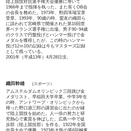
陸上競技対抗選手権大会優勝に導いて
1966年まで指揮を執った。また長くOB会
の会長を務めた。1973年、勲四等瑞宝章
受章。1993年、90歳の時、盟友の織田ら
に請われて宮崎県で開催された第10回世
界ベテランズ選手権に出場。男子90ｰ94歳
のクラスで円盤投げとハンマー投げで金
メダルを獲得したが、この時のハンマー
投げ12ｍ10の記録は今もマスターズ記録
として残っている。
​2001年（平成13年）4月28日没。
織田幹雄
​(スポーツ）
アムステルダムオリンピック三段跳び金
メ
ダリスト。早稲田大学卒業。
中学3年生
の時、アントワープ・オリンピックから
帰った野口源三郎の講習会に出たのが縁
で陸上競技を始めた。人一倍の努力と研
究熱心で素質を伸ばした。広島一中で徒
歩部（陸上競技部）を作る。1922年全国
中等大会で優勝。1923年大阪の第6回極東