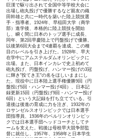
巨漢で駆り出されて全国中等学校大会に
出場し砲丸投げで優勝するなど親友の織
田幹雄と共に一時代を築いた陸上競技選
手・指導者。1924年、早稲田大学（商学
部）進学後、本格的に陸上競技を開始
し、瞬く間に日本のトップ選手に成長、
同年、第2回早慶陸上で円盤投げで優勝。
以後第6回大会まで4連覇を達成、この種
目のレベルを引き上げた。1928年、早大
在学中にアムステルダムオリンピックに
出場。また、日本インカレで史上初めて
砲丸投げ、円盤投げ、ハンマー投げの3冠
に輝き”投てき王”の名をほしいままにし
た。現役中に日本陸上選手権優勝9回（円
盤投げ5回・ハンマー投げ4回）、日本記
録更新15回（円盤投げ9回・ハンマー投げ
6回）という大記録を打ち立てている。引
退後は後進の育成に力を注ぎ、1932年の
ロサンゼルスオリンピックでは日本選手
団指導員、1936年のベルリンオリンピッ
クでは日本選手団ヘッドコーチとしてチ
ームを支えた。戦後は母校早大競争部監
督に就任し、1957年、1958年と日本学生