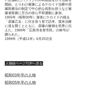
い広瀬町にバラックの外科病院を作り治療を
開始、とりわけ被爆によるケロイド治療や原
爆医療法の制定で中心的な役割を担うなど被
爆者医療に尽力の傍ら平和運動に参加、
1955年（昭和30年）身体にケロイドの残る
「原爆乙女」に付き添う形で訪米、渡米治療
に道を開くとともに、原爆の惨禍を世界に伝
えた。1989年「広島市名誉市民」の称号が
贈られた。
1999年（平成11年）6月25日没
人物録ページTOPへ戻る
​昭和03年卒の人物
​昭和05年卒の人物
〒730-0042
広島市中区国泰寺町一丁目２番４９号
広島県立広島国泰寺高等学校内