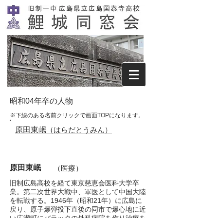
​昭和04年卒の人物
※下線のある名前クリックで画面TOPになります。
原田東岷
​（はらだとうみん）
原田東岷
（医療）
旧制広島高校を経て東京慈恵会医科大学卒
業。
第二次世界大戦中、軍医として中国大陸
を転戦する。1946年（昭和21年）に広島に
戻り、原子爆弾投下直後の同市で爆心地に近