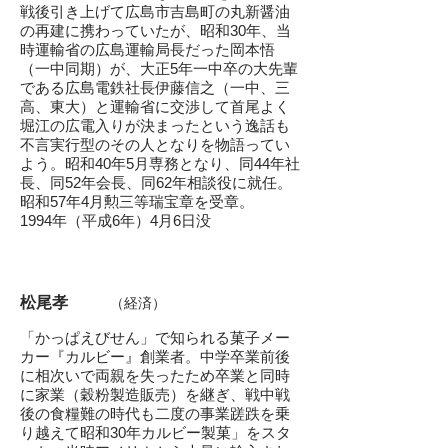
戦後引き上げて広島市吉島町の丸新醤油
の再建に携わっていたが、昭和30年、当
時運輸省の広島運輸局長だった岡本悟
（一中同期）が、大正5年一中卒の大先輩
である広島電鉄社長伊藤信之（一中、三
高、東大）と運輸省に交渉して首尾よく
堀江の広電入りが決まったという逸話も
不言実行型のその人となりを物語ってい
よう。昭和40年5月専務となり、同44年社
長、同52年会長、同62年相談役に就任。
昭和57年4月勲三等瑞宝章を受章。
1994年（平成6年）4月6日没
松尾孝
（経済）
「かっぱえびせん」で知られる菓子メー
カー
『カルビー』創業者。中学卒業前後
に相次いで両親を失ったため卒業と同時
に家業（穀粉
製造販売）を継ぎ、戦中戦
後の食糧難の時代
も二度の事業蹉跌を乗
り越えて昭和30年
カルビー製菓」をスタ