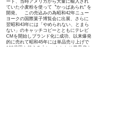
ート、当時アメリカ
から大量に輸入され
ていた小麦粉を使って
〝かっぱあられ” を
開発。 この売込みの為
昭和42年ニュー
ヨークの国際菓子博覧会に
出展、さらに
翌昭和43年には「やめられない、とまら
ない」のキャッチコピーとともに
テレビ
CMを開始しブランド化に成功、以来
爆発
的に売れて昭和45年には単品売り上げで
100億円を超える大ヒットとなり業界雀を
驚かせた。 次に手掛けたのがポテトチ
ップスで昭和50年9月に発売。3年目には
単品
で200億円の売り上げを達成し昭和55
年頃
にはポテトチップス全盛期を謳歌し
た。
昭和51年藍綬褒章を受章。 昭和62
年長男
に社長の座を譲って会長となり、
晩年まで自宅で製品開発に取り組んでい
たが、持病の
ぜんそくが悪化し、
​2003年
（平成15年）没
若山滝美
（スポーツ）
​早稲田大学卒。大学在学中ベルリンオリ