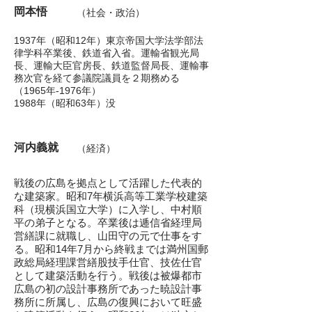
岡本悟
（社会・政治）
1937年（昭和12年）東京帝国大学法学部法
律学科卒業
後、鉄道省入省。運輸省観光局
長、運輸大臣官房長、鉄道監督局長、
運輸事
務次官を経て
参議院
議員を２期務める
（1965年-1976年）
1988年（昭和63年）没
河内義就
（経済）
戦後の広島を拠点として活躍した代表的
な建築家。
昭和7年横浜高等工業学校建築
科
（現横浜国立大学）に入学し、中村順
平の
弟子となる。卒業後は逓信省経理局
営繕課に
就職し、山田守の元で仕事をす
る。
昭和14年7月から終戦までは満州国郵
政総局
経理課営繕股技手仕官、技佐仕官
として建築
活動を行う。戦後は被爆都市
広島の初の設計
事務所であった暁設計事
務所に所属し、広島の復興において旺盛