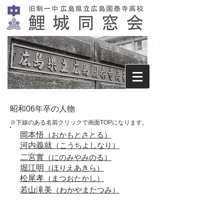
​昭和06年卒の人物
※下線のある名前クリックで画面TOPになります。
岡本悟
​（おかもとさとる）
河内義就
（こうちよしなり）
二宮實
（にのみやみのる）
堀江明
（ほりえあきら）
​松尾孝
（まつおたかし）
若山滝美
（わかやまたつみ）