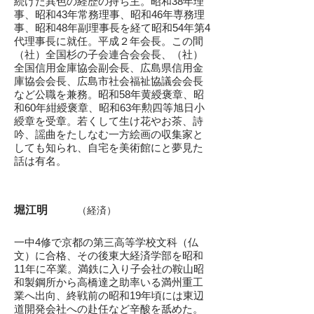
続けた異色の
経歴の持ち主。昭和38年理
事、昭和43年
常務理事、昭和46年専務理
事、
昭和48年副理事長を経て
昭和54年
第4
代理事長に就任。
平成２年会長。この間
（社）全国杉の子会
連合会会長、（社）
全国信用金庫協会副会長、
広島県信用金
庫協会会長、広島市社会福祉
協議会会長
など公職を兼務。
昭和58年黄綬褒章、昭
和60年紺綬褒
章、昭和63年勲四等旭日小
綬章を受章。
若くして生け花やお茶、詩
吟、謡曲をたしな
む一方絵画の収集家と
しても知られ、自宅を
美術館にと夢見た
話は有名。
堀江明
（経済）
一中4修で京都の第三高等学校文科（仏
文）に合格、その後東大経済学部を昭和
11年に卒業。満鉄に入り子会社の鞍山昭
和製鋼所から高橋達之助率いる満州重工
業へ出向、終戦前の昭和19年頃には東辺
道開発会社への赴任など辛酸を舐めた。