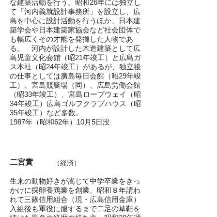
な建築活動を行う。
昭和26年には独立し
て「河内義就設計事務所」を設立し、広
島を中心に設計活動を行う
ほか、日本建
築学会や日本建築家協会など
社会団体で
も幅広くその才能を発揮した人物
であ
る。 河内が設計した木造建築として広
島児童文化会館（昭21年竣工）と広島ガ
ス
本社（昭24年竣工）があるが、独立後
の仕事としては廣島毎日会館（昭29年竣
工）、
宮島競艇場（同）、広島労働会館
（昭33年
竣工）、宮島ロープウェイ（昭
34年竣工）
広島ゴルフクラブハウス（昭
35年竣工）な
​ど多数。
1987年（昭和62年）10月5日没
二宮實
（経済）
​生来の動物好きが嵩じて中学卒業をきっ
かけ
に採卵養鶏業を創業、昭和８年請わ
れて
三篠信用組合（現・広島信用金庫）
入組後も
軍役に服するまで二足の草鞋を