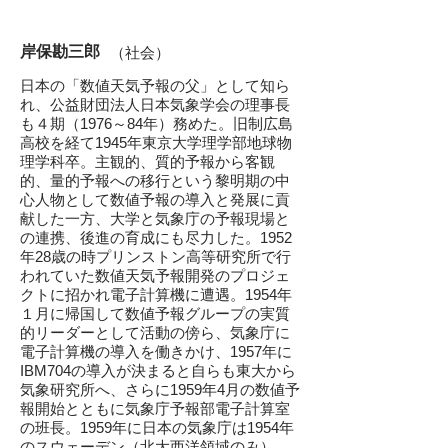
岸保勘三郎
（社会）
日本の「数値天気予報の父」として知ら
れ、公益財団法人日本気象学会の理事長
も４期（1976～84年）務めた。旧制広島
高校を経て1945年東京大学理学部地球物
理学科卒。主観的、質的予報から客観
的、量的予報への移行という黎明期の中
心人物として数値予報の導入と発展に貢
献した一方、大学と気象庁の予報現場と
の連携、後進の育成にも尽力した。1952
年28歳の時プリンストン高等研究所で行
われていた数値天気予報開発のプロジェ
クトに招かれ電子計算機に遭遇。1954年
１月に帰国して数値予報グループの実質
的リーダーとして活動の傍ら、気象庁に
電子計算機の導入を働きかけ、1957年に
IBM704の導入が決まると自らも東大から
気象研究所へ、さらに1959年4月の数値予
報開始とともに気象庁予報部電子計算室
の班長。1959年に日本の気象庁は1954年
のスウェーデン（北大西洋領域のみ）、