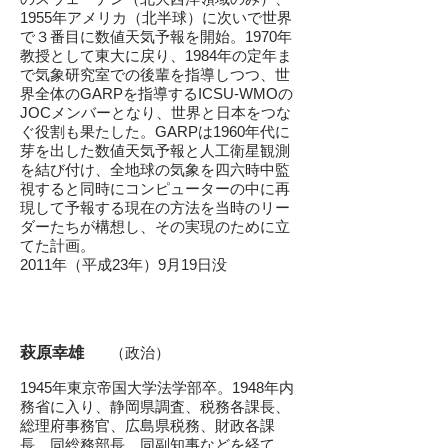
1955年アメリカ（北半球）に次いで世界
で３番目に数値天気予報を開始。1970年
教授として東大に戻り、1984年の定年ま
で気象研究室での後輩を指導しつつ、世
界全体のGARPを指導するICSU-WMOの
JOCメンバーとなり、世界と日本をつな
ぐ役割も果たした。GARPは1960年代に
芽を出した数値天気予報と人工衛星観測
を結び付け、全地球の気象を四六時中監
視すると同時にコンピューターの中に再
現して予報する現在の方法を当時のリー
ダーたちが構想し、その実現のために立
てた計画。
​2011年（平成23年）9月19日没
萩原幸雄
（政治）
1945年東京帝国大学法学部卒。
1948年
内
務省に入り
、
静岡県
調査、税務各課長、
総理府
事務官、
広島県
税務、財政各課
長、同総務部長、同
副知事
などを経て