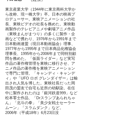
東京産業大学（1944年に東京商科大学か
ら改称、現一橋大学）卒。日本の映画プ
ロデューサー。東映アニメーションの社
長、東映ビデオの社長を務めた。東映動
画製作のテレビアニメや劇場アニメ作品
（東映まんがまつり）の多くに製作・企
画などで携わり、1976年から1991年まで
日本動画連盟（現日本動画協会）理事、
1977年から1995年まで日本商品化権協会
理事長、1995年から2006年まで同特別顧
問を務めた。「仮面ライダー」など実写
作品の著作権管理を東映に移行させ、ア
ニメ作品の著作権を東映アニメーション
で専門に管理。「キャンディ・キャンデ
ィ」や「UFO ロボ グレンダイザー」は輸
出され人気を博した。東映社長だった岡
田茂の盟友で自宅も近所の幼馴染。
在任
中に製作されたのは「銀河鉄道999」など
松本零士作品、「Drスランプあられちゃ
ん」「北斗の拳」「美少女戦士セーラー
ムーン」「スラムダンク」など。
​2006年（平成18年）6月23日没