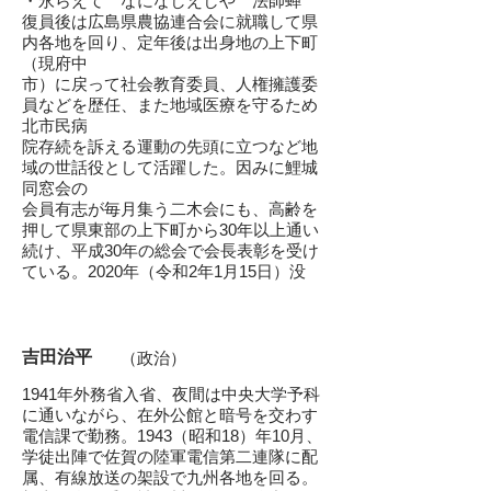
・永らえて なになしえしや 法師蝉
復員後は広島県農協連合会に就職して県
内各地を回り、定年後は出身地の上下町
（現府中
市）に戻って社会教育委員、人権擁護委
員などを歴任、また地域医療を守るため
北市民病
院存続を訴える運動の先頭に立つなど地
域の世話役として活躍した。因みに鯉城
同窓会の
会員有志が毎月集う二木会にも、高齢を
押して県東部の上下町から30年以上通い
続け、平成30年の総会で会長表彰を受け
ている。2020年（令和2年1月15日）没
​吉田治平
（政治）
1941年外務省入省、夜間は中央大学予科
に通いながら、在外公館と暗号を交わす
電信課で勤務。1943（昭和18）年10月、
学徒出陣で佐賀の陸軍電信第二連隊に配
属、有線放送の架設で九州各地を回る。