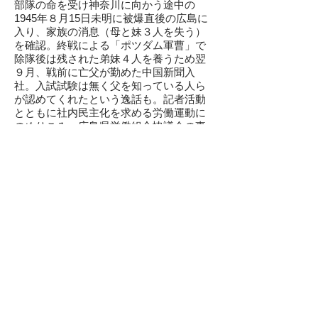
部隊の命を受け神奈川に向かう途中の
1945年８月15日未明に被爆直後の広島に
入り、家族の消息（母と妹３人を失う）
を確認。終戦による「ポツダム軍曹」で
除隊後は残された弟妹４人を養うため翌
９月、戦前に亡父が勤めた中国新聞入
社。入試試験は無く父を知っている人ら
が認めてくれたという逸話も。記者活動
とともに社内民主化を求める労働運動に
のめりこみ、広島県労働組合協議会の事
務局長に。1948年の越年資金闘争では無
期限ストを打ち新聞発行を止め、大量人
員整理を巡り占領軍の中国地方軍政部が
介入した1949年の「日鋼争議」も支援し
た。出向した「夕刊ひろしま」で指名解
雇され、県地方労働委員会は復職を命じ
たが履行されず、緊急失業対策法で広島
でも始まった日雇い労働に転じた。「100
ｍ道路」と呼ばれた今の平和大通りでつ
るはしを握りもっこを担いだが、日給ピ
ンハネという不正の横行を見かねて1950
年に広島自由労組を結成し書記長に就い
た。1951年の広島国体を成功させた失対
労働では「餅代」を求める約千人を率い