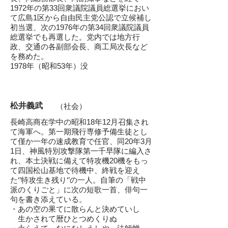
1972年
の
第33回衆議院議員総選挙
におい
て
広島1区
から自由民主党公認で立候補し
初当選、次の
1976年
の
第34回衆議院議員
総選挙
でも再選した。党内では地方行
政、交通の各副部会長、商工局次長など
を務めた。
​1978年（昭和53年）没
松井義武
（社会）
長崎高商在学中の昭和18年12月召集され
て海軍へ。第一期飛行専修予備生徒とし
て僅か一年の速成教育で任官、同20年3月
1日、神風特別攻撃隊第一千早隊に編入さ
れ、本土決戦に備えて特攻機20機をもっ
て四国松山基地で待機中、終戦を迎え
た‘’特攻生き残り‘’の一人。自筆の「戦中
派のくりごと」に次の短歌一首、俳句一
句を書き添えている。
・あの空の果てに散らんと決めていし
生かされて暦ひとつめくりぬ