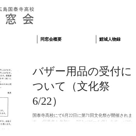
同窓会概要
鯉城人物録
バザー用品の受付に
ついて（文化祭
6/22）
国泰寺高校にて6月22日に第71回文化祭が開催されま
す。 保護者も参加し、PTAバザーを催します。バザー
用品のご協力お願いします。