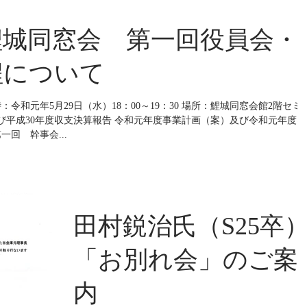
鯉城同窓会 第一回役員会・
程について
令和元年5月29日（水）18：00～19：30 場所：鯉城同窓会館2階セミ
及び平成30年度収支決算報告 令和元年度事業計画（案）及び令和元年度収
回 幹事会...
田村鋭治氏（S25卒
「お別れ会」のご案
内