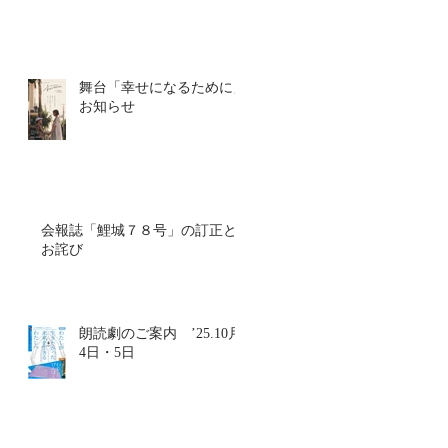
眠
舞台「幸せになるために」
お知らせ
会報誌「鯉城７８号」の訂正と
れ
お詫び
時
し
朗読劇のご案内 ’25.10月
4日・5日