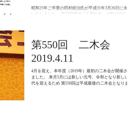
昭和25年ご卒業の田村鋭治氏が平成31年3月26日に永
いたしました。 下記日程で「お別れ会」が執り行われ
ます。
第550回 二木会
2019.4.11
4月を迎え、本年度（2019年）最初の二木会が開催さ
ました。 来月5月には新しい元号、令和となり新しい
代を迎えるため 第550回は平成最後の二木会となりま
た。 当番幹事は平成7年卒から平成8年卒へ引き継がれ
ました。 年間のテーマは「縁 つながる ひろがる」
です。...