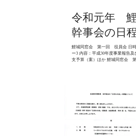
令和元年 
幹事会の日
鯉城同窓会 第一回 役員会 日時：
ー3 内容：平成30年度事業報告
支予算（案）ほか 鯉城同窓会 第一